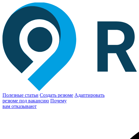
Полезные статьи
Создать резюме
Адаптировать
резюме под вакансию
Почему
вам отказывают