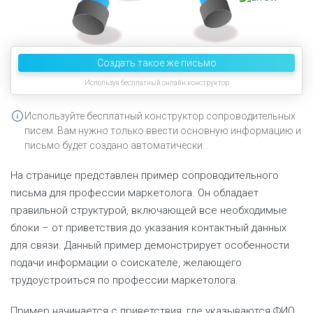
Создать такое же письмо
Используя бесплатный онлайн конструктор
Используйте бесплатный конструктор сопроводительных
писем. Вам нужно только ввести основную информацию и
письмо будет создано автоматически.
Составьте резюме -
На странице представлен пример сопроводительного
письма для профессии маркетолога. Он обладает
с помощью конструктора резюме
правильной структурой, включающей все необходимые
блоки – от приветствия до указания контактный данных
Создать резюме бесплатно
для связи. Данный пример демонстрирует особенности
подачи информации о соискателе, желающего
Используйте бесплатный
трудоустроиться по профессии маркетолога.
конструктор шаблонов резюме,
чтобы сэкономить время на
самостоятельном составлении
Пример начинается с приветствия, где указываются ФИО