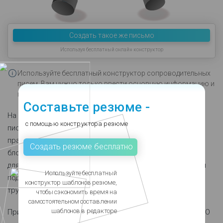
Создать такое же письмо
Используя бесплатный онлайн конструктор
Используйте бесплатный конструктор сопроводительных
писем. Вам нужно только ввести основную информацию и
письмо будет создано автоматически.
Составьте резюме -
На странице представлен пример сопроводительного
с помощью конструктора резюме
письма для профессии IT-специалиста. Он обладает
правильной структурой, включающей все необходимые
Создать резюме бесплатно
блоки – от приветствия до указания контактный данных
для связи. Данный пример демонстрирует особенности
Используйте бесплатный
подачи информации о соискателе, желающего
конструктор шаблонов резюме,
трудоустроиться по профессии IT-специалиста.
чтобы сэкономить время на
самостоятельном составлении
шаблонов в редакторе
Пример начинается с приветствия, где указываются ФИО