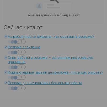
Комментариев к материалу еще нет
Сейчас читают
На работу после декрета - как составить резюме?
1
Резюме электрика
1
Опыт работы в резюме – заполняем информацию
правильно
1
Компьютерные навыки для резюме - что и как описать?
1
Резюме для начинающих без опыта работы
1