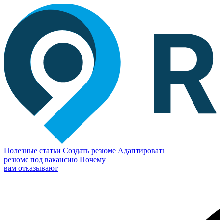
Полезные статьи
Создать резюме
Адаптировать
резюме под вакансию
Почему
вам отказывают