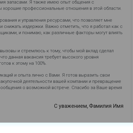
ния запасами. Я также имею опыт общения с
ы хорошие профессиональные отношения в этой области.
ования и управления ресурсами, что позволяет мне
 снижать издержки. Важно отметить, что я работал как с
щиками, и понимаю, как различные факторы могут влиять
вызовы и стремлюсь к тому, чтобы мой вклад сделал
что данная вакансия требует высокого уровня
отов к этому на 100%.
каций и опыта лично с Вами. Я готов выразить свои
 закупочной деятельности вашей компании и превращение
 сообщения о возможной встрече. Спасибо за Ваше время
С уважением, Фамилия Имя