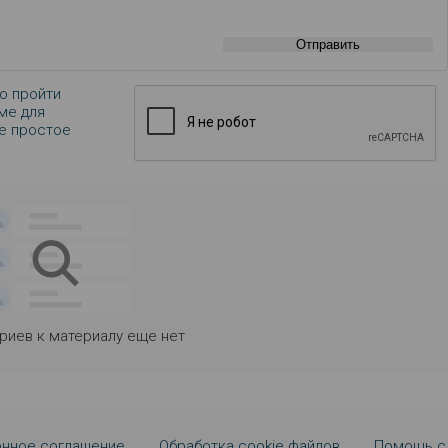
Отправить
о пройти
ме для
те простое
иев к материалу еще нет
нное соглашение
Обработка cookie файлов
Помощь с