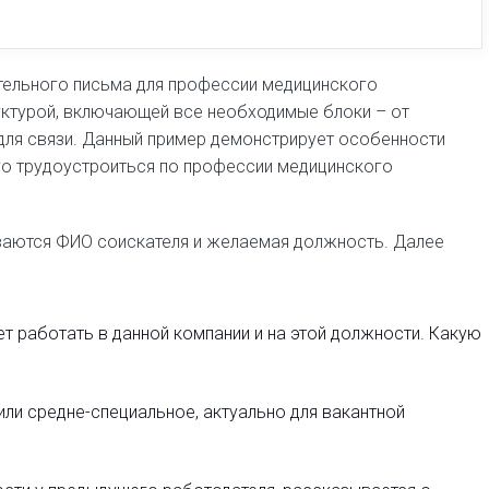
вьте резюме -
ю конструктора резюме
тельного письма для профессии медицинского
ь резюме бесплатно
уктурой, включающей все необходимые блоки – от
 для связи. Данный пример демонстрирует особенности
о трудоустроиться по профессии медицинского
зуйте бесплатный конструктор
нов резюме, чтобы сэкономить
 самостоятельном составлении
шаблонов в редакторе
ываются ФИО соискателя и желаемая должность. Далее
т работать в данной компании и на этой должности. Какую
ли средне-специальное, актуально для вакантной