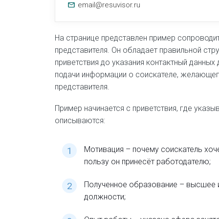
Соста
email@resuvisor.ru
с помощь
На странице представлен пример сопроводи
Создат
представителя. Он обладает правильной стр
приветствия до указания контактный данных
подачи информации о соискателе, желающег
Исполь
шабло
представителя.
время на
Пример начинается с приветствия, где указ
описываются:
Мотивация – почему соискатель хоче
пользу он принесёт работодателю;
Полученное образование – высшее и
должности;