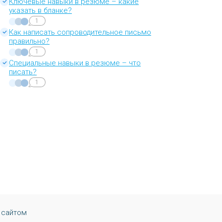
Ключевые навыки в резюме – какие
указать в бланке?
1
Как написать сопроводительное письмо
правильно?
1
Специальные навыки в резюме – что
писать?
1
 сайтом